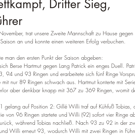
ettkampf, Dritter Sieg,
ewehr
UHR
ührer
ovember, trat unsere Zweite Mannschaft zu Hause gegen 
 Saison an und konnte einen weiteren Erfolg verbuchen. 
te man den ersten Punkt der Saison abgeben: 
e sich Berse Hartmut gegen Lang Patrick ein enges Duell. Patri
93, 94 und 93 Ringen und erarbeitete sich fünf Ringe Vorspr
ie mit nur 89 Ringen schwach aus. Hartmut konterte mit Ser
rlor aber denkbar knapp mit 367 zu 369 Ringen, womit der
gelang auf Position 2: Gillé Willi traf auf Kühfuß Tobias, d
rie von 96 Ringen startete und Willi (92) sofort vier Ringe 
zurück, während Tobias nachließ. Nach 93 zu 92 in der zwe
und Willi erneut 93, wodurch Willi mit zwei Ringen in Führ