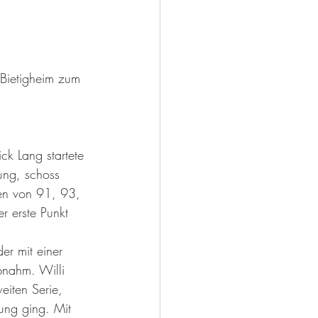
Bietigheim zum 
ck Lang startete 
ung, schoss 
ien von 91, 93, 
 erste Punkt 
er mit einer 
abnahm. Willi 
iten Serie, 
ung ging. Mit 