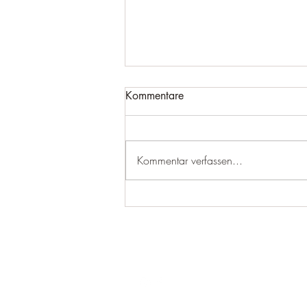
Kommentare
Kommentar verfassen...
Zwischen Rangliste und
Derby: Ein intensives
Wochenende für unsere
Schützen
Folgen