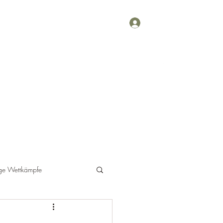
Anmelden
Berichte
Veranstaltungen
Schützen
Mehr
ge Wettkämpfe
Wettkampf GK-Pistole