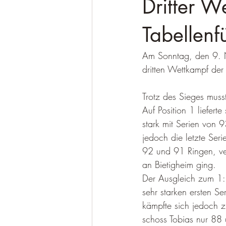
Dritter W
Wettkampf KK
Wettkampf Lichtg
Tabellenf
Am Sonntag, den 9. N
dritten Wettkampf der
Trotz des Sieges muss
Auf Position 1 liefert
stark mit Serien von 
jedoch die letzte Ser
92 und 91 Ringen, ve
an Bietigheim ging. 
Der Ausgleich zum 1:1 
sehr starken ersten Se
kämpfte sich jedoch 
schoss Tobias nur 88 