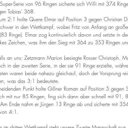
Super-Serie von 96 Ringen sicherte sich Willi mit 374 Ring
gen Tobias' 368. 
um 2:1 holte Quere Elmar auf Position 3 gegen Christian Die
schwer in den Wettkampf, wobei Fritz von Anfang an große
(83 Ringe). Elmar zog kontinuierlich davon und setzte in der
arkes Zeichen, was ihm den Sieg mit 364 zu 353 Ringen und
alls an uns: Zetzmann Marion besiegte Rosser Christoph. Ma
ch in der zweiten Serie, in der sie 91 Ringe erzielte, währ
sten waren beide nahezu gleichauf, doch der Vorsprung re
n, was das 3:1 bedeutete. 
heidenden Punkt holte Gillner Roman auf Position 5 gegen S
h mit nur 85 Ringen, fing sich dann aber schnell mit 91, 
Am Ende nahm er Jürgen 13 Ringe ab und sicherte mit 35
von 4:1. 
eg im dritten Wettkampf steht unsere Zweite Mannschaft nun