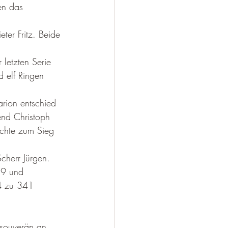
en das 
ter Fritz. Beide 
 
 letzten Serie 
 elf Ringen 
rion entschied 
end Christoph 
ichte zum Sieg 
cherr Jürgen. 
89 und 
4 zu 341 
 souverän an 