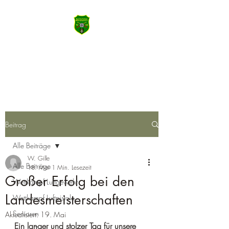
SSV Wiernsheim
Machen Sie das Meiste aus Heute
Beitrag
Alle Beiträge
W. Gille
Alle Beiträge
18. Mai
1 Min. Lesezeit
Großer Erfolg bei den
Wettkampf Luftgewehr
Landesmeisterschaften
Wettkampf Luftpistole
Senioren
Aktualisiert:
19. Mai
Ein langer und stolzer Tag für unsere 