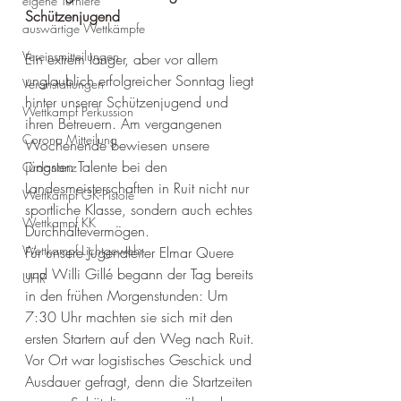
eigene Turniere
Schützenjugend
auswärtige Wettkämpfe
Vereinsmitteilungen
Ein extrem langer, aber vor allem 
unglaublich erfolgreicher Sonntag liegt 
Veranstaltungen
hinter unserer Schützenjugend und 
Wettkampf Perkussion
ihren Betreuern. Am vergangenen 
Corona Mitteilung
Wochenende bewiesen unsere 
jüngsten Talente bei den 
Ordonanz
Landesmeisterschaften in Ruit nicht nur 
Wettkampf GK-Pistole
sportliche Klasse, sondern auch echtes 
Wettkampf KK
Durchhaltevermögen.
Wettkampf Lichtgewehr
Für unsere Jugendleiter Elmar Quere 
und Willi Gillé begann der Tag bereits 
UHR
in den frühen Morgenstunden: Um 
7:30 Uhr machten sie sich mit den 
ersten Startern auf den Weg nach Ruit. 
Vor Ort war logistisches Geschick und 
Ausdauer gefragt, denn die Startzeiten 