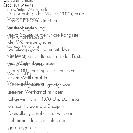
eigene Turniere
Schützen
auswärtige Wettkämpfe
Am Samstag, den 28.03.2026, hatte 
Vereinsmitteilungen
unsere Jungschützin einen 
anstrengenden Tag: 
Veranstaltungen
Freya Saute
r
 wurde für die Rangliste 
Wettkampf Perkussion
der Württembergischen 
Corona Mitteilung
Schützenjugend nominiert. Das 
Ordonanz
bedeutet, sie durfte sich mit den Besten 
aus Württemberg messen.
Wettkampf GK-Pistole
Um 9:00 Uhr ging es los mit dem 
Wettkampf KK
ersten Wettkampf im 
Wettkampf Lichtgewehr
Dreistellungskampf, gefolgt vom 
zweiten Wettkampf mit dem 
UHR
Luftgewehr um 14:00 Uhr. Da Freya 
erst seit Kurzem die Disziplin 
Dreistellung ausübt, sind wir sehr 
zufrieden, dass sie sich so toll 
geschlagen hat. 