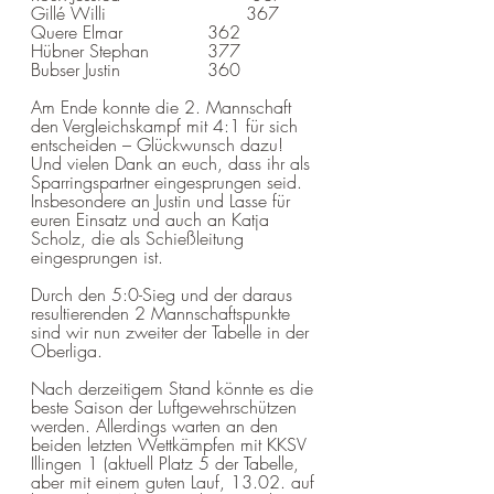
Gillé Willi			       367
Quere Elmar            	362
Hübner Stephan         	377
Bubser Justin              	360
Am Ende konnte die 2. Mannschaft 
den Vergleichskampf mit 4:1 für sich 
entscheiden – Glückwunsch dazu! 
Und vielen Dank an euch, dass ihr als 
Sparringspartner eingesprungen seid. 
Insbesondere an Justin und Lasse für 
euren Einsatz und auch an Katja 
Scholz, die als Schießleitung 
eingesprungen ist.  
Durch den 5:0-Sieg und der daraus 
resultierenden 2 Mannschaftspunkte 
sind wir nun zweiter der Tabelle in der 
Oberliga.
Nach derzeitigem Stand könnte es die 
beste Saison der Luftgewehrschützen 
werden. Allerdings warten an den 
beiden letzten Wettkämpfen mit KKSV 
Illingen 1 (aktuell Platz 5 der Tabelle, 
aber mit einem guten Lauf, 13.02. auf 