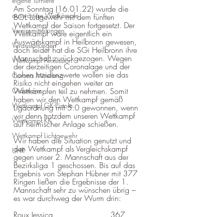
eigene Turniere
Am Sonntag (16.01.22) wurde die 
auswärtige Wettkämpfe
BOL Luftgewehr mit dem fünften 
Wettkampf der Saison fortgesetzt. Der 
Vereinsmitteilungen
Wettkampf wäre eigentlich ein 
Auswärtskampf in Heilbronn gewesen, 
Veranstaltungen
doch leider hat die SGi Heilbronn ihre 
Mannschaft zurückgezogen. Wegen 
Wettkampf Perkussion
der derzeitigen Coronalage und der 
hohen Inzidenzwerte wollen sie das 
Corona Mitteilung
Risiko nicht eingehen weiter an 
Ordonanz
Wettkämpfen teil zu nehmen. Somit 
haben wir den Wettkampf gemäß 
Wettkampf GK-Pistole
Ligaordnung mit 5:0 gewonnen, wenn 
wir denn trotzdem unseren Wettkampf 
Wettkampf KK
auf heimischer Anlage schießen.
Wettkampf Lichtgewehr
Wir haben die Situation genutzt und 
den Wettkampf als Vergleichskampf 
UHR
gegen unser 2. Mannschaft aus der 
Bezirksliga 1 geschossen. Bis auf das 
Ergebnis von Stephan Hübner mit 377 
Ringen ließen die Ergebnisse der 1. 
Mannschaft sehr zu wünschen übrig – 
es war durchweg der Wurm drin:  
Roux Jessica			367