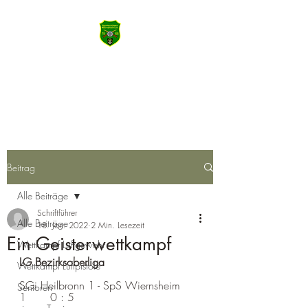
SSV Wiernsheim
Machen Sie das Meiste aus Heute
Beitrag
Alle Beiträge
Schriftführer
Alle Beiträge
18. Jan. 2022
2 Min. Lesezeit
Ein Geisterwettkampf
Wettkampf Luftgewehr
LG Bezirksoberliga 
Wettkampf Luftpistole
SGi Heilbronn 1 - SpS Wiernsheim 
Senioren
1	 0 : 5