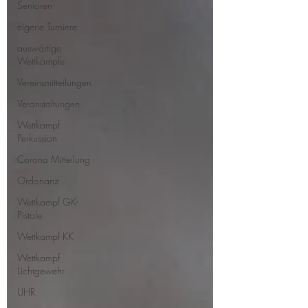
Senioren
eigene Turniere
auswärtige
Wettkämpfe
Vereinsmitteilungen
Veranstaltungen
Wettkampf
Perkussion
Corona Mitteilung
Ordonanz
Wettkampf GK-
Pistole
Wettkampf KK
Wettkampf
Lichtgewehr
UHR