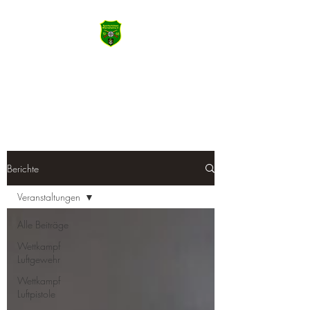
SSV Wiernsheim
Machen Sie das Meiste aus Heute
Berichte
Veranstaltungen
Alle Beiträge
Wettkampf
Luftgewehr
Wettkampf
Luftpistole