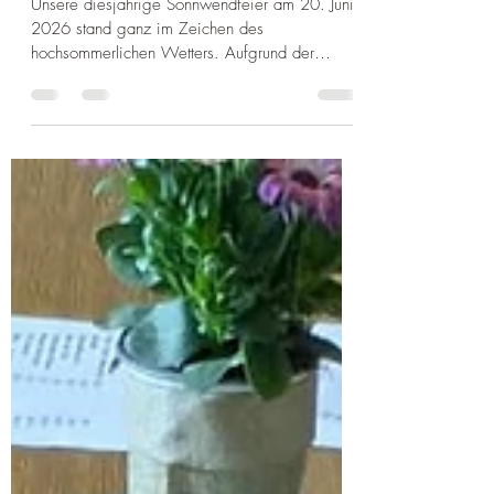
fulminantem Finale
Unsere diesjährige Sonnwendfeier am 20. Juni
2026 stand ganz im Zeichen des
hochsommerlichen Wetters. Aufgrund der
extrem heißen Temperaturen zu Beginn des
Festes war der Publikumsverkehr am späten
Nachmittag zunächst noch sporadisch. Die
Gäste, die bereits vor Ort waren, suchten
verständlicherweise den Schatten, wodurch das
Interesse vor allem den kühlen Getränken galt,
die reißenden Absatz fanden. Mit den
sinkenden Temperaturen in den Abendstunden
füllte sich unsere Wiese j