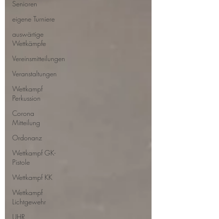
Senioren
eigene Turniere
auswärtige
Wettkämpfe
Vereinsmitteilungen
Veranstaltungen
Wettkampf
Perkussion
Corona
Mitteilung
Ordonanz
Wettkampf GK-
Pistole
Wettkampf KK
Wettkampf
Lichtgewehr
UHR