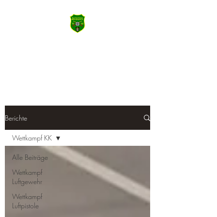
SSV Wiernsheim
Machen Sie das Meiste aus Heute
Berichte
Wettkampf KK
Alle Beiträge
Wettkampf
Luftgewehr
Wettkampf
Luftpistole