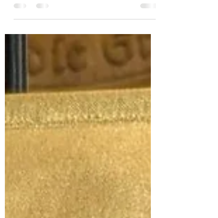
Jungschützin einen anstrengenden Tag: Freya
Saute r wurde für die Rangliste der
Württembergischen Schützenjugend nominiert.
Das bedeutet, sie durfte sich mit den Besten aus
Württemberg messen. Um 9:00 Uhr ging es
los mit dem ersten Wettkampf im
Dreistellungskampf, gefolgt vom zweiten
Wettkampf mit dem Luftgewehr um 14:00 Uhr.
Da Freya erst seit Kurzem die Disziplin
Dreistellung ausübt, sind wir sehr zufrieden,
dass sie sich so toll ge