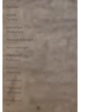
Senioren
eigene
Turniere
auswärtige
Wettkämpfe
Vereinsmitteilungen
Veranstaltungen
Wettkampf
Perkussion
Corona
Mitteilung
Ordonanz
Wettkampf
GK-Pistole
Wettkampf
KK