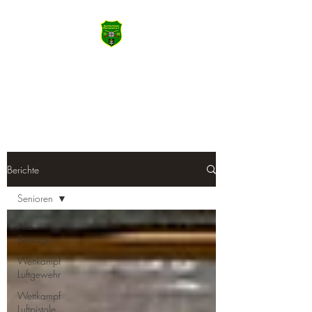
SSV Wiernsheim
Machen Sie das Meiste aus Heute
Berichte
Senioren
Alle
Beiträge
Wettkampf
Luftgewehr
Wettkampf
Luftpistole