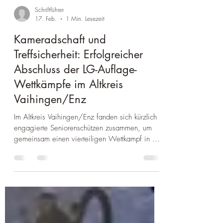
Schriftführer
17. Feb.
1 Min. Lesezeit
Kameradschaft und
Treffsicherheit: Erfolgreicher
Abschluss der LG-Auflage-
Wettkämpfe im Altkreis
Vaihingen/Enz
Im Altkreis Vaihingen/Enz fanden sich kürzlich
engagierte Seniorenschützen zusammen, um
gemeinsam einen vierteiligen Wettkampf in der
Disziplin Luftgewehr (LG) Auflage zu bestreiten.
Auch wenn die Resonanz mit insgesamt 16
Teilnehmern aus vier Kreisvereinen noch
ausbaufähig war, tat dies der Motivation keinen