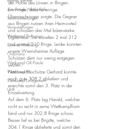
eigene Turniere
der Höhle des Löwen in Illingen. 
auswärtige Wettkämpfe
Ein Finale, dass für einige 
Überraschungen sorgte. Die Gegner 
Vereinsmitteilungen
aus Illingen nutzen ihren Heimvorteil 
Veranstaltungen
und schossen drei Mal bärenstarke 
Wettkampf Perkussion
Ergebnisse. Sie erzielten 2 mal 312 
und einmal 310 Ringe. Leider konnten 
Corona Mitteilung
unsere Wiernsheimer Auflage 
Ordonanz
Schützen dem nur wenig entgegen 
Wettkampf GK-Pistole
setzten. 
Nachwuchsschütze Gerhard konnte 
Wettkampf KK
noch gute 308,2 abliefern und 
Wettkampf Lichtgewehr
erreichte somit den 3. Platz in der 
UHR
Einzelwertung. 
Auf dem 6. Platz lag Harald, welcher 
nicht so recht in seine Wettkampfform 
fand und nur 302,8 Ringe schoss. 
Besser lief es bei Brigitte, welche 
304,1 Ringe ablieferte und somit den 