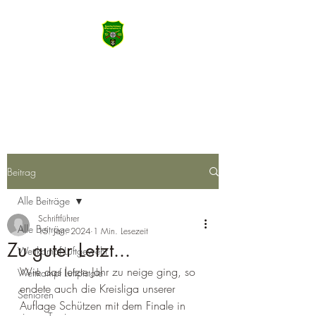
SSV Wiernsheim
Machen Sie das Meiste aus Heute
Beitrag
Alle Beiträge
Schriftführer
Alle Beiträge
15. Jan. 2024
1 Min. Lesezeit
Zu guter Letzt...
Wettkampf Luftgewehr
Wie das letzte Jahr zu neige ging, so 
Wettkampf Luftpistole
endete auch die Kreisliga unserer 
Senioren
Auflage Schützen mit dem Finale in 