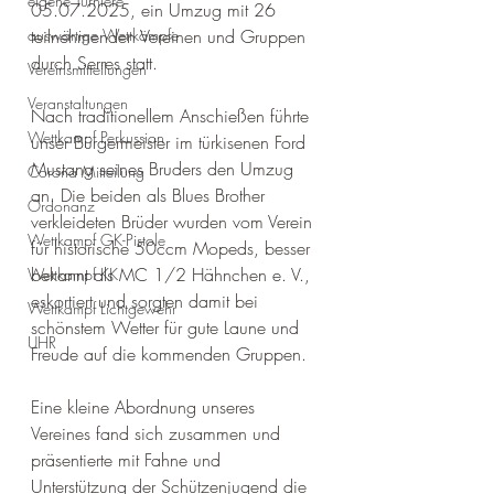
eigene Turniere
05.07.2025, ein Umzug mit 26 
auswärtige Wettkämpfe
teilnehmenden Vereinen und Gruppen 
durch Serres statt.
Vereinsmitteilungen
Veranstaltungen
Nach traditionellem Anschießen führte 
Wettkampf Perkussion
unser Bürgermeister im türkisenen Ford 
Mustang seines Bruders den Umzug 
Corona Mitteilung
an. Die beiden als Blues Brother 
Ordonanz
verkleideten Brüder wurden vom Verein 
Wettkampf GK-Pistole
für historische 50ccm Mopeds, besser 
bekannt als MC 1/2 Hähnchen e. V., 
Wettkampf KK
eskortiert und sorgten damit bei 
Wettkampf Lichtgewehr
schönstem Wetter für gute Laune und 
UHR
Freude auf die kommenden Gruppen.
Eine kleine Abordnung unseres 
Vereines fand sich zusammen und 
präsentierte mit Fahne und 
Unterstützung der Schützenjugend die 