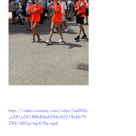
https://video.wixstatic.com/video/6e006c
_e381a58188b84e4394c86518cbb79
299/480p/mp4/file.mp4