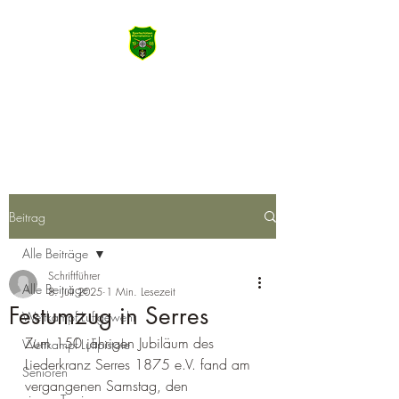
SSV Wiernsheim
Machen Sie das Meiste aus Heute
Beitrag
Alle Beiträge
Schriftführer
Alle Beiträge
8. Juli 2025
1 Min. Lesezeit
Festumzug in Serres
Wettkampf Luftgewehr
Zum 150 jährigen Jubiläum des 
Wettkampf Luftpistole
Liederkranz Serres 1875 e.V. fand am 
Senioren
vergangenen Samstag, den 