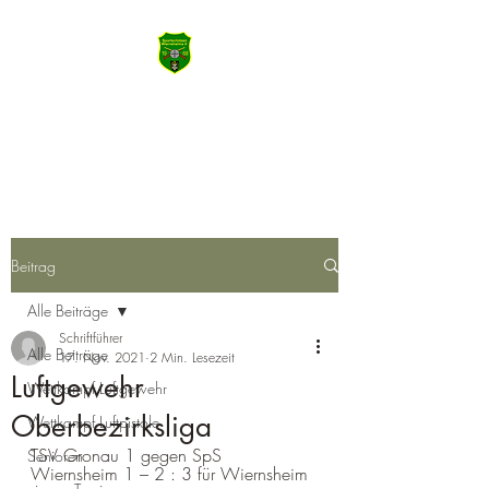
SSV Wiernsheim
Machen Sie das Meiste aus Heute
Beitrag
Alle Beiträge
Schriftführer
Alle Beiträge
17. Nov. 2021
2 Min. Lesezeit
Luftgewehr
Wettkampf Luftgewehr
Oberbezirksliga
Wettkampf Luftpistole
TSV Gronau 1 gegen SpS 
Senioren
Wiernsheim 1 – 2 : 3 für Wiernsheim