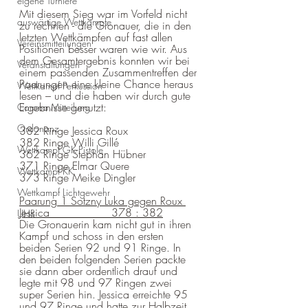
eigene Turniere
Mit diesem Sieg war im Vorfeld nicht 
auswärtige Wettkämpfe
zu rechnen - die Gronauer, die in den 
letzten Wettkämpfen auf fast allen 
Vereinsmitteilungen
Positionen besser waren wie wir. Aus 
dem Gesamtergebnis konnten wir bei 
Veranstaltungen
einem passenden Zusammentreffen der 
Paarungen eine kleine Chance heraus 
Wettkampf Perkussion
lesen – und die haben wir durch gute 
Ergebnisse genutzt:
Corona Mitteilung
Ordonanz
382 Ringe Jessica Roux 
382 Ringe Willi Gillé
Wettkampf GK-Pistole
362 Ringe Stephan Hübner
371 Ringe Elmar Quere
Wettkampf KK
373 Ringe Meike Dingler
Wettkampf Lichtgewehr
Paarung 1 Sotzny Luka gegen Roux 
Jessica                  378 : 382
UHR
Die Gronauerin kam nicht gut in ihren 
Kampf und schoss in den ersten 
beiden Serien 92 und 91 Ringe. In 
den beiden folgenden Serien packte 
sie dann aber ordentlich drauf und 
legte mit 98 und 97 Ringen zwei 
super Serien hin. Jessica erreichte 95 
und 97 Ringe und hatte zur Halbzeit 