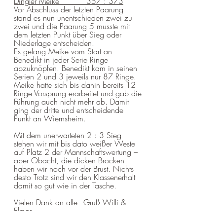
Dingler Meike           357 : 373
Vor Abschluss der letzten Paarung 
stand es nun unentschieden zwei zu 
zwei und die Paarung 5 musste mit 
dem letzten Punkt über Sieg oder 
Niederlage entscheiden.
Es gelang Meike vom Start an 
Benedikt in jeder Serie Ringe 
abzuknöpfen. Benedikt kam in seinen 
Serien 2 und 3 jeweils nur 87 Ringe. 
Meike hatte sich bis dahin bereits 12 
Ringe Vorsprung erarbeitet und gab die 
Führung auch nicht mehr ab. Damit 
ging der dritte und entscheidende 
Punkt an Wiernsheim. 
Mit dem unerwarteten 2 : 3 Sieg 
stehen wir mit bis dato weißer Weste 
auf Platz 2 der Mannschaftswertung – 
aber Obacht, die dicken Brocken 
haben wir noch vor der Brust. Nichts 
desto Trotz sind wir den Klassenerhalt 
damit so gut wie in der Tasche. 
Vielen Dank an alle - Gruß Willi & 
Elmar
Wettkampf Luftgewehr