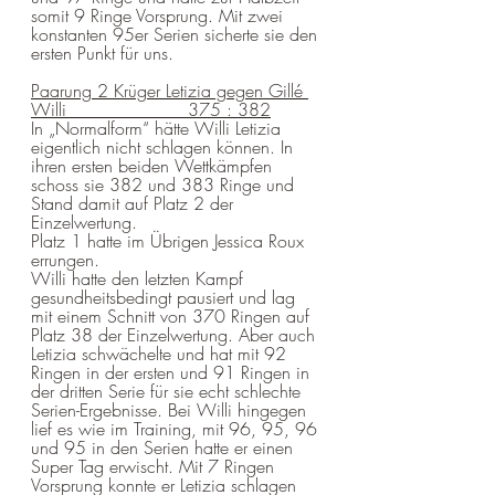
somit 9 Ringe Vorsprung. Mit zwei 
konstanten 95er Serien sicherte sie den 
ersten Punkt für uns.
Paarung 2 Krüger Letizia gegen Gillé 
Willi                      375 : 382
In „Normalform“ hätte Willi Letizia 
eigentlich nicht schlagen können. In 
ihren ersten beiden Wettkämpfen 
schoss sie 382 und 383 Ringe und 
Stand damit auf Platz 2 der 
Einzelwertung. 
Platz 1 hatte im Übrigen Jessica Roux 
errungen.
Willi hatte den letzten Kampf 
gesundheitsbedingt pausiert und lag 
mit einem Schnitt von 370 Ringen auf 
Platz 38 der Einzelwertung. Aber auch 
Letizia schwächelte und hat mit 92 
Ringen in der ersten und 91 Ringen in 
der dritten Serie für sie echt schlechte 
Serien-Ergebnisse. Bei Willi hingegen 
lief es wie im Training, mit 96, 95, 96 
und 95 in den Serien hatte er einen 
Super Tag erwischt. Mit 7 Ringen 
Vorsprung konnte er Letizia schlagen 