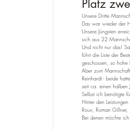
Platz zwei
Unsere Dritte Mannsch
Wettkampf KK
Wettkampf Lichtg
Das war wieder der 
Unsere Jüngsten errei
sich aus 22 Mannscha
Und nicht nur das! Sa
führt die Liste der B
geschossen, so hohe E
Aber zum Mannschafts
Reinhardt - beide hatt
seit ca. einen halben 
Selbst ich benötigte f
Hinter den Leistungen 
Roux, Roman Gillner,
Bei denen möchte ich 