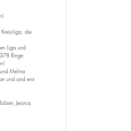
n!
reis-Liga, die 
en Liga und 
e 378 Ringe 
n! 
 und Melina 
an und sind erst 
Bubser, Jessica 
!