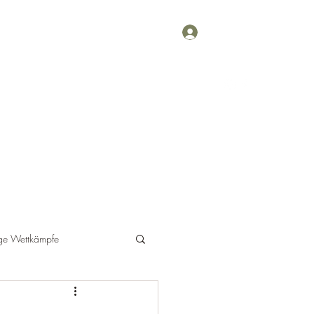
Anmelden
Berichte
Veranstaltungen
Schützen
Mehr
ge Wettkämpfe
Wettkampf GK-Pistole