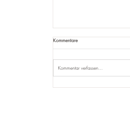
Kommentare
Kommentar verfassen...
Zwischen Rangliste und
Derby: Ein intensives
Wochenende für unsere
Schützen
Folgen