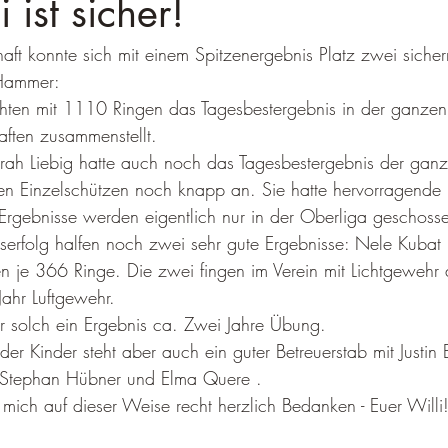
 ist sicher!
aft konnte sich mit einem Spitzenergebnis Platz zwei sicher
ewehr
UHR
Hammer:
chten mit 1110 Ringen das Tagesbestergebnis in der ganzen K
ften zusammenstellt. 
rah Liebig hatte auch noch das Tagesbestergebnis der ganz
esten Einzelschützen noch knapp an. Sie hatte hervorragend
rgebnisse werden eigentlich nur in der Oberliga geschosse
erfolg halfen noch zwei sehr gute Ergebnisse: Nele Kubat
en je 366 Ringe. Die zwei fingen im Verein mit Lichtgewehr 
Jahr Luftgewehr.
ür solch ein Ergebnis ca. Zwei Jahre Übung. 
der Kinder steht aber auch ein guter Betreuerstab mit Justin 
 Stephan Hübner und Elma Quere .
mich auf dieser Weise recht herzlich Bedanken - Euer Willi