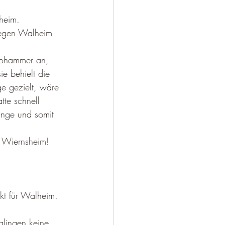
heim.
gegen Walheim 
rohammer an, 
e behielt die 
e gezielt, wäre 
te schnell 
nge und somit 
r Wiernsheim!
kt für Walheim.
lingen keine 