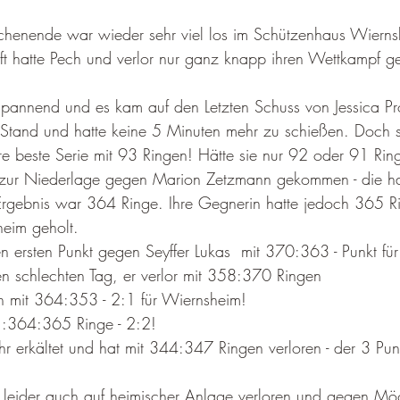
enende war wieder sehr viel los im Schützenhaus Wierns
t hatte Pech und verlor nur ganz knapp ihren Wettkampf 
spannend und es kam auf den Letzten Schuss von Jessica P
 Stand und hatte keine 5 Minuten mehr zu schießen. Doch si
e beste Serie mit 93 Ringen! Hätte sie nur 92 oder 91 Ring
zur Niederlage gegen Marion Zetzmann gekommen - die hat
rgebnis war 364 Ringe. Ihre Gegnerin hatte jedoch 365 Ri
heim geholt.
en ersten Punkt gegen Seyffer Lukas  mit 370:363 - Punkt fü
n schlechten Tag, er verlor mit 358:370 Ringen
 mit 364:353 - 2:1 für Wiernsheim!
 :364:365 Ringe - 2:2!
r erkältet und hat mit 344:347 Ringen verloren - der 3 Pun
 leider auch auf heimischer Anlage verloren und gegen Mög