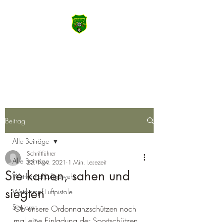
SSV Wiernsheim
Machen Sie das Meiste aus Heute
Beitrag
Alle Beiträge
Schriftführer
Alle Beiträge
22. Nov. 2021
1 Min. Lesezeit
Sie kamen, sahen und
Wettkampf Luftgewehr
siegten
Wettkampf Luftpistole
Senioren
Ob unsere Ordonnanzschützen noch 
mal eine Einladung der Sportschützen 