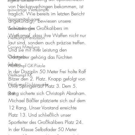
eigene Turniere
von Neckarweihingen bekommen, ist 
auswärtige Wettkämpfe
fraglich. Wie bereits im letzten Bericht 
Vereinsmitteilungen
angekündigt,  bewiesen unsere 
Schützen des Großkalibers im 
Veranstaltungen
Wettkampf, dass ihre Waffen nicht nur 
Wettkampf Perkussion
laut sind, sondern auch präzise treffen. 
Corona Mitteilung
Und sie mit ihrer Leistung den 
Ordonanz
Gastgeber gehörig das Fürchten 
lehrten. 
Wettkampf GK-Pistole
In der Disziplin 50 Meter Frei holte Ralf 
Wettkampf KK
Bitzer den 2. Platz. Knapp gefolgt von 
Wettkampf Lichtgewehr
Uwe Springer auf Platz 3. Dem 5. 
Rang sicherte sich Christoph Abraham. 
UHR
Michael Bäßler platzierte sich auf dem 
12 Rang. Unser Vorstand erreichte 
Platz 13. Und schließlich unser 
Sportleiter des Großkalibers Platz 24.
In der Klasse Selbstlader 50 Meter 