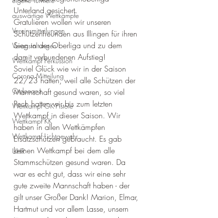
eigene Turniere
Unterland gesichert.
auswärtige Wettkämpfe
Gratulieren wollen wir unseren 
Vereinsmitteilungen
Schützenfreunden aus Illingen für ihren 
Sieg in der Oberliga und zu dem 
Veranstaltungen
damit verbundenen Aufstieg!
Wettkampf Perkussion
Soviel Glück wie wir in der Saison 
Corona Mitteilung
22/23 hatten, weil alle Schützen der 
Ordonanz
Mannschaft gesund waren, so viel 
Pech hatten wir bis zum letzten 
Wettkampf GK-Pistole
Wettkampf in dieser Saison. Wir 
Wettkampf KK
haben in allen Wettkämpfen 
Wettkampf Lichtgewehr
Ersatzschützen gebraucht. Es gab 
keinen Wettkampf bei dem alle 
UHR
Stammschützen gesund waren. Da 
war es echt gut, dass wir eine sehr 
gute zweite Mannschaft haben - der 
gilt unser Großer Dank! Marion, Elmar, 
Hartmut und vor allem Lasse, unsern 