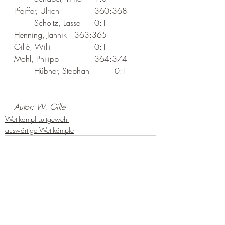
Pfeiffer, Ulrich  		360:368   
	Scholtz, Lasse   	0:1
Henning, Jannik  	363:365   	
Gillé, Willi   		0:1
Mohl, Philipp  		364:374   
	Hübner, Stephan   	0:1
Autor: W. Gille
Wettkampf Luftgewehr
auswärtige Wettkämpfe
Aktuelle Beiträge
Alle ansehen