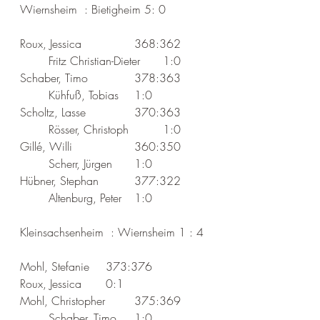
Wiernsheim  : Bietigheim 5: 0
Roux, Jessica		368:362	
	Fritz Christian-Dieter	1:0
Schaber, Timo  		378:363   
	Kühfuß, Tobias   	1:0
Scholtz, Lasse  		370:363   
	Rösser, Christoph   	1:0
Gillé, Willi    		360:350   
	Scherr, Jürgen   	1:0
Hübner, Stephan  	377:322   
	Altenburg, Peter   	1:0
Kleinsachsenheim  : Wiernsheim 1 : 4
Mohl, Stefanie  	373:376   	
Roux, Jessica     	0:1
Mohl, Christopher  	375:369   
	Schaber, Timo   	1:0