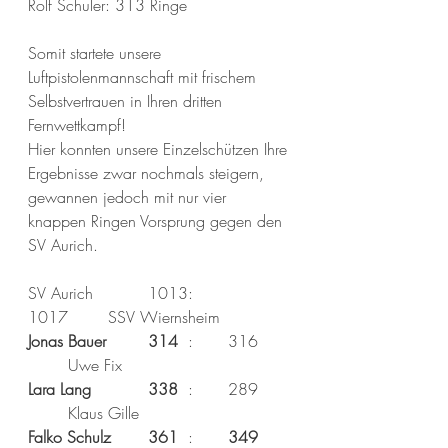
Rolf Schuler: 313 Ringe
Somit startete unsere 
Luftpistolenmannschaft mit frischem 
Selbstvertrauen in Ihren dritten 
Fernwettkampf!
Hier konnten unsere Einzelschützen Ihre 
Ergebnisse zwar nochmals steigern, 
gewannen jedoch mit nur vier 
knappen Ringen Vorsprung gegen den 
SV Aurich.
SV Aurich
1013:	
1017	SSV Wiernsheim
Jonas Bauer	314
:
316
Uwe Fix
Lara Lang
338
:
289
Klaus Gille
Falko Schulz
361
:
349