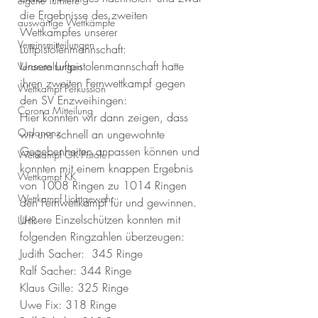
eigene Turniere
die Ergebnisse des zweiten 
auswärtige Wettkämpfe
Wettkampfes unserer 
Vereinsmitteilungen
Luftpistolenmannschaft:
Unsere Luftpistolenmannschaft hatte 
Veranstaltungen
ihren zweiten Fernwettkampf gegen 
Wettkampf Perkussion
den SV Enzweihingen:
Corona Mitteilung
Hier konnten wir dann zeigen, dass 
Ordonanz
wir uns schnell an ungewohnte 
Gegebenheiten anpassen können und 
Wettkampf GK-Pistole
konnten mit einem knappen Ergebnis 
Wettkampf KK
von 1008 Ringen zu 1014 Ringen 
Wettkampf Lichtgewehr
den Fernwettkampf für und gewinnen.
Unsere Einzelschützen konnten mit 
UHR
folgenden Ringzahlen überzeugen:
Judith Sacher:  345 Ringe
Ralf Sacher: 344 Ringe
Klaus Gille: 325 Ringe
Uwe Fix: 318 Ringe